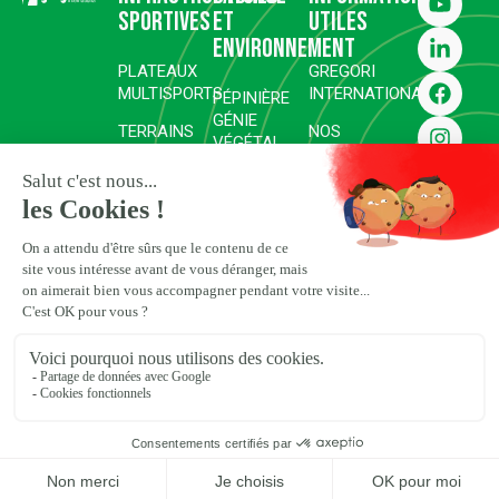
sportives
et
utiles
environnement
PLATEAUX
GREGORI
MULTISPORTS
INTERNATIONAL
PÉPINIÈRE
GÉNIE
TERRAINS
NOS
VÉGÉTAL
DE SPORT
RÉALISATIONS
RÉHABILITATION ET
COMPLEXES
SURFACES
REVÉGÉTALISATION
GOLFIQUES
SPORTIVES
ESPACES
COMPLEXES
CARRIÈRES
PAYSAGERS
HIPPIQUES,
D’EXCEPTION
ENGAGEMENTS
ÉQUESTRES
RSE
ET POLO
ESPACES
NATURELS ET
PRESSE
TRAVAUX
PROJETS
HYDRAULIQUES
ET DEVIS
Plan du site
Mentions légales
Politique de confidentialité