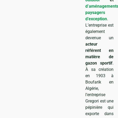
d’aménagement
paysagers
d’exception
.
L’entreprise est
également
devenue un
acteur
référent en
t
matière de
gazon sportif
.
À sa création
en 1903 à
Boufarik en
Algérie,
l’entreprise
Gregori est une
pépinière qui
exporte dans
ues