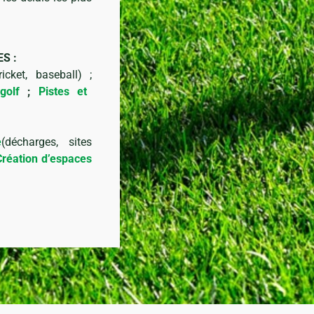
S :
icket, baseball) ;
golf
;
Pistes et
e
(décharges, sites
Création d’espaces