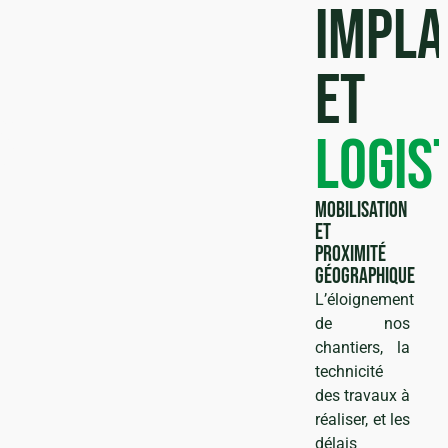
Impla
et
s
logis
Mobilisation
et
proximité
géographique
L’éloignement
de nos
chantiers, la
technicité
des travaux à
réaliser, et les
délais