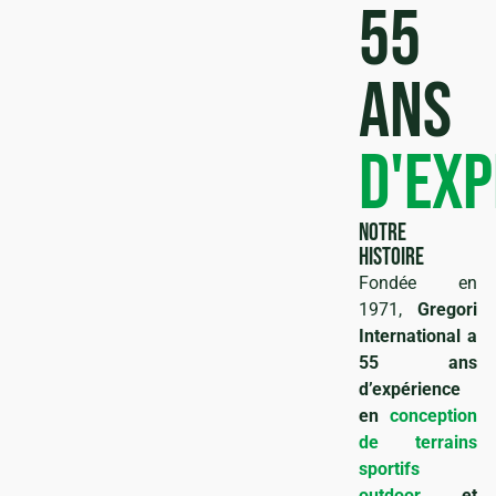
ntations
55
ans
tiques
d'exp
notre
histoire
Fondée en
1971,
Gregori
International a
55 ans
d’expérience
en
conception
de terrains
sportifs
outdoor
et