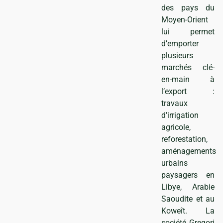
des pays du
Moyen-Orient
lui permet
d’emporter
plusieurs
ns
marchés clé-
en-main à
l’export :
travaux
d’irrigation
agricole,
reforestation,
aménagements
urbains
paysagers en
Libye, Arabie
Saoudite et au
Koweît. La
société Gregori