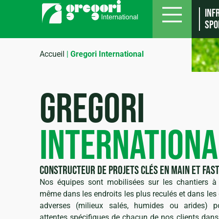
Inf
spo
Accueil
|
Gregori International
Plateaux multisports
Pépinière génie végétal
GREGORI
Terrains de sport
Réhabilitation et revégétalisation
INTERNATIONA
Complexes golfiques
Espaces paysagers d’exception
Complexes hippiques, équestres et pol
Espaces naturels et travaux hydraul
constructeur de projets clés en main et fas
Nos équipes sont mobilisées sur les chantiers à
même dans les endroits les plus reculés et dans les 
adverses (milieux salés, humides ou arides) 
attentes spécifiques de chacun de nos clients dans 