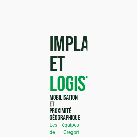
Implantatio
et
logistiques
Mobilisation
et
proximité
géographique
Les équipes
de Gregori