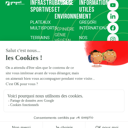
Infrastructures
Paysage
Informations
sportives
et
utiles
environnement
PLATEAUX
GREGORI
MULTISPORTS
INTERNATIONAL
PÉPINIÈRE
GÉNIE
TERRAINS
NOS
VÉGÉTAL
DE SPORT
RÉALISATIONS
RÉHABILITATION ET
COMPLEXES
SURFACES
REVÉGÉTALISATION
GOLFIQUES
SPORTIVES
ESPACES
COMPLEXES
CARRIÈRES
PAYSAGERS
HIPPIQUES,
D’EXCEPTION
ENGAGEMENTS
ÉQUESTRES
RSE
ET POLO
ESPACES
NATURELS ET
PRESSE
TRAVAUX
PROJETS
HYDRAULIQUES
ET DEVIS
Plan du site
Mentions légales
Politique de confidentialité