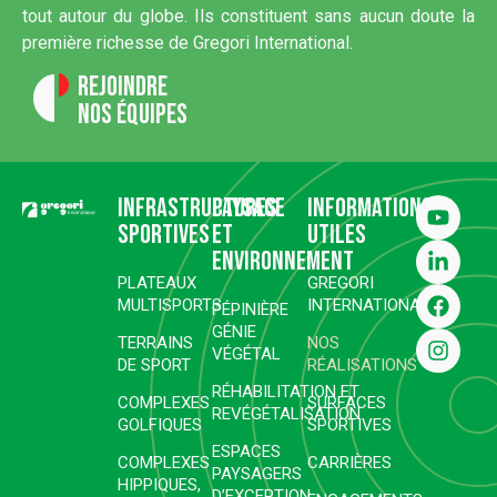
tout autour du globe. Ils constituent sans aucun doute la
première richesse de Gregori International.
Rejoindre
nos équipes
Infrastructures
Paysage
Informations
sportives
et
utiles
environnement
PLATEAUX
GREGORI
MULTISPORTS
INTERNATIONAL
PÉPINIÈRE
GÉNIE
TERRAINS
NOS
VÉGÉTAL
DE SPORT
RÉALISATIONS
RÉHABILITATION ET
COMPLEXES
SURFACES
REVÉGÉTALISATION
GOLFIQUES
SPORTIVES
ESPACES
COMPLEXES
CARRIÈRES
PAYSAGERS
HIPPIQUES,
D’EXCEPTION