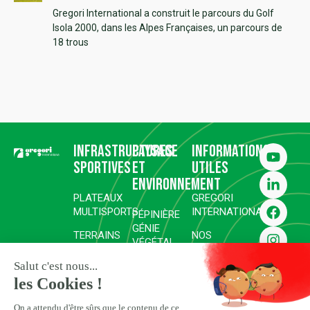
Gregori International a construit le parcours du Golf
Isola 2000, dans les Alpes Françaises, un parcours de
18 trous
Infrastructures
Paysage
Informations
sportives
et
utiles
environnement
PLATEAUX
GREGORI
MULTISPORTS
INTERNATIONAL
PÉPINIÈRE
GÉNIE
TERRAINS
NOS
VÉGÉTAL
DE SPORT
RÉALISATIONS
RÉHABILITATION ET
COMPLEXES
SURFACES
REVÉGÉTALISATION
GOLFIQUES
SPORTIVES
ESPACES