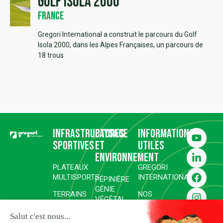
Golf Isola 2000
France
Gregori International a construit le parcours du Golf
Isola 2000, dans les Alpes Françaises, un parcours de
18 trous
Infrastructures
Paysage
Informations
sportives
et
utiles
environnement
PLATEAUX
GREGORI
MULTISPORTS
INTERNATIONAL
PÉPINIÈRE
GÉNIE
TERRAINS
NOS
VÉGÉTAL
DE SPORT
RÉALISATIONS
RÉHABILITATION ET
COMPLEXES
SURFACES