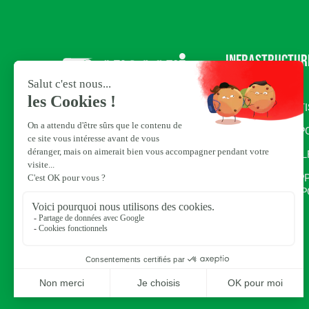
Infrastructur
sportives
PLATEAUX MULT
TERRAINS DE SP
COMPLEXES GOL
COMPLEXES HIPP
ÉQUESTRES ET P