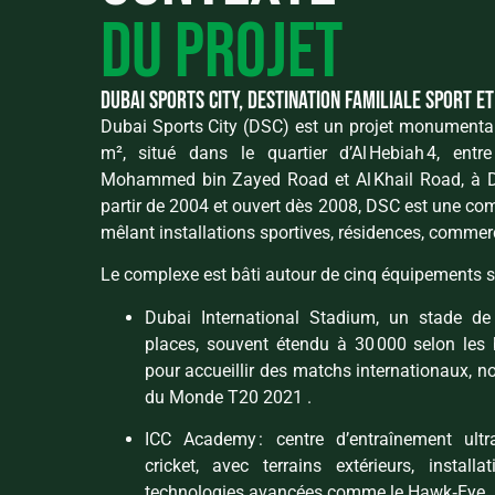
du projet
dubai sports city, destination familiale sport et
Dubai Sports City (DSC) est un projet monumental
m², situé dans le quartier d’Al Hebiah 4, ent
Mohammed bin Zayed Road et Al Khail Road, à D
partir de 2004 et ouvert dès 2008, DSC est une 
mêlant installations sportives, résidences, commerce
Le complexe est bâti autour de cinq équipements sp
Dubai International Stadium, un stade de
places, souvent étendu à 30 000 selon les 
pour accueillir des matchs internationaux,
du Monde T20 2021 .
ICC Academy : centre d’entraînement ult
cricket, avec terrains extérieurs, install
technologies avancées comme le Hawk‑Eye.