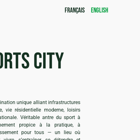
FRANÇAIS
ENGLISH
orts city
ination unique alliant infrastructures
 vie résidentielle moderne, loisirs
tionale. Véritable antre du sport à
nnement propice à la pratique, à
rtissement pour tous — un lieu où
 vivre, s’entraîner, se détendre et