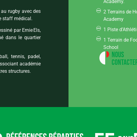
Academy.
é au rugby avec des
2 Terrains de 
e staff médical.
Academy
1 Piste d’Athlé
ssiné par Ernie Els,
ué dans le quartier
1 Terrain de Fo
School
Nous
all, tennis, padel,
contacte
 associant académie
tres structures.