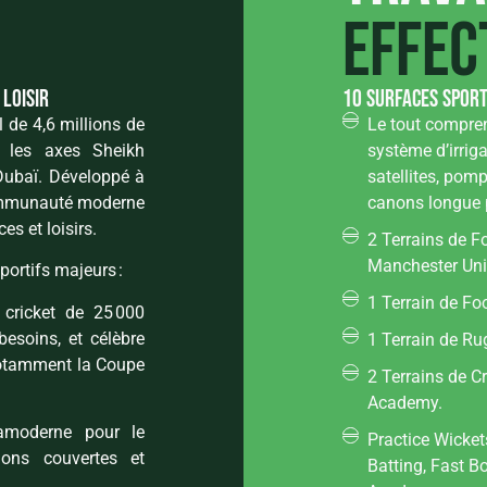
effec
 loisir
10 surfaces sport
 de 4,6 millions de
Le tout compren
re les axes Sheikh
système d’irrig
ubaï. Développé à
satellites, pom
communauté moderne
canons longue p
s et loisirs.
2 Terrains de F
Manchester Uni
ortifs majeurs :
1 Terrain de Fo
 cricket de 25 000
besoins, et célèbre
1 Terrain de Ru
 notamment la Coupe
2 Terrains de C
Academy.
ramoderne pour le
Practice Wicket
ations couvertes et
Batting, Fast B