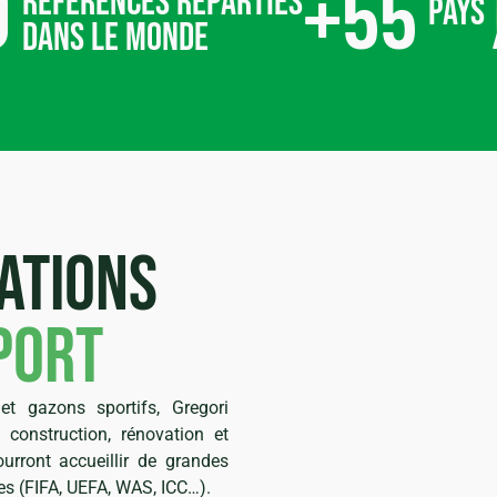
0
+
55
références réparties
pays
dans le monde
ations
port
t gazons sportifs, Gregori
 construction, rénovation et
urront accueillir de grandes
s (FIFA, UEFA, WAS, ICC…).