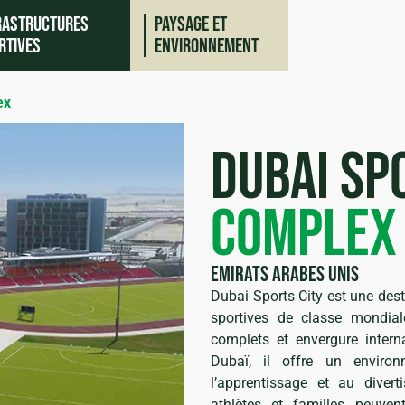
rastructures
Paysage et
rtives
environnement
ex
dubai sp
complex
Emirats Arabes Unis
Dubai Sports City est une dest
o
iques
sportives de classe mondiale,
complets et envergure interna
Dubaï, il offre un enviro
l’apprentissage et au dive
athlètes et familles peuvent