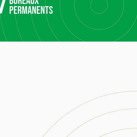
7
bureaux
permanents