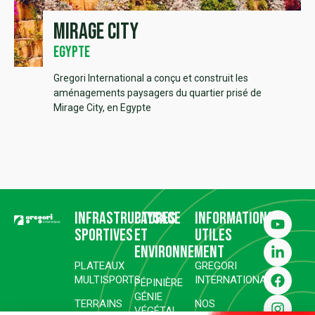
Mirage City
Egypte
Gregori International a conçu et construit les
aménagements paysagers du quartier prisé de
Mirage City, en Egypte
Infrastructures
Paysage
Informations
sportives
et
utiles
environnement
PLATEAUX
GREGORI
MULTISPORTS
INTERNATIONAL
PÉPINIÈRE
GÉNIE
TERRAINS
NOS
VÉGÉTAL