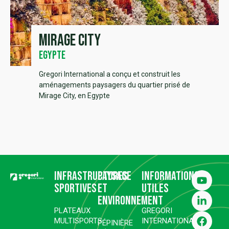
Mirage City
Egypte
Gregori International a conçu et construit les
aménagements paysagers du quartier prisé de
Mirage City, en Egypte
Infrastructures
Paysage
Informations
sportives
et
utiles
environnement
PLATEAUX
GREGORI
MULTISPORTS
INTERNATIONAL
PÉPINIÈRE