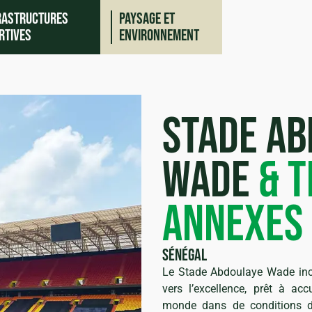
rastructures
Paysage et
rtives
environnement
Stade ab
wade
& T
annexes
o
iques
Sénégal
Le Stade Abdoulaye Wade inca
vers l’excellence, prêt à acc
monde dans de conditions d