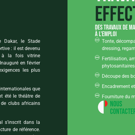
effec
des travaux de ma
à l'emploi
e Dakar, le Stade
Tonte, décompac
ive : il est devenu
dressing, regar
à la fois vitrine
Fertilisation, 
Inauguré en février
phytosanitaires
xigences les plus
Découpe des bo
Encadrement et 
internationales que
 été le théâtre de
Fourniture du ma
Nous
de clubs africains
contacte
 s’inscrit dans la
ucture de référence.