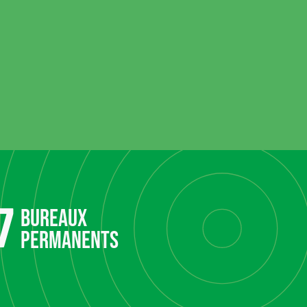
7
bureaux
permanents