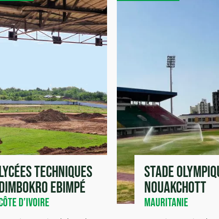
Lycées Techniques
Stade Olympiq
Dimbokro Ebimpé
Nouakchott
Côte d’Ivoire
Mauritanie