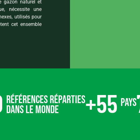
e gazon naturel et
ue, nécessite une
exes, utilisés pour
ètent cet ensemble
0
+
55
références réparties
pays
dans le monde