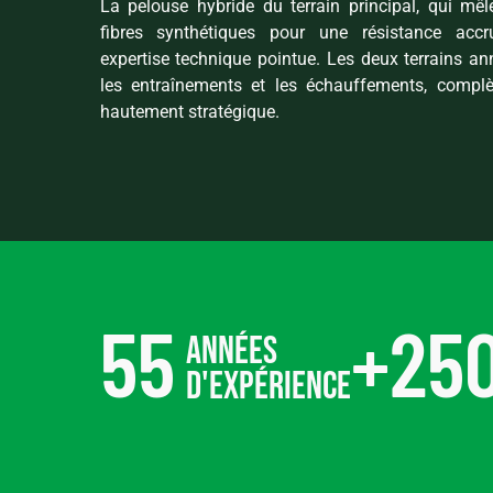
La pelouse hybride du terrain principal, qui mêl
fibres synthétiques pour une résistance accr
expertise technique pointue. Les deux terrains ann
les entraînements et les échauffements, compl
hautement stratégique.
55
+
25
années
d'expérience