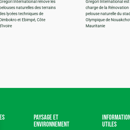
Gregori International rénove les
Gregori International est
pelouses naturelles des terrains
charge de la Rénovation 
des lycées techniques de
pelouse naturelle du sta
Dimbokro et Ebimpé, Côte
Olympique de Nouakchot
d'Ivoire
Mauritanie
es
Paysage et
Informatio
environnement
utiles