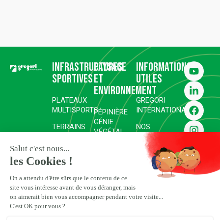
Infrastructures
Paysage
Informations
sportives
et
utiles
environnement
PLATEAUX
GREGORI
MULTISPORTS
INTERNATIONAL
PÉPINIÈRE
GÉNIE
TERRAINS
NOS
VÉGÉTAL
DE SPORT
RÉALISATIONS
RÉHABILITATION ET
COMPLEXES
SURFACES
REVÉGÉTALISATION
GOLFIQUES
SPORTIVES
ESPACES
COMPLEXES
CARRIÈRES
PAYSAGERS
HIPPIQUES,
D’EXCEPTION
ENGAGEMENTS
ÉQUESTRES
RSE
ET POLO
ESPACES