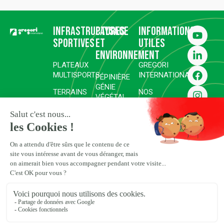
Infrastructures
Paysage
Informations
sportives
et
utiles
environnement
PLATEAUX
GREGORI
MULTISPORTS
INTERNATIONAL
PÉPINIÈRE
GÉNIE
TERRAINS
NOS
VÉGÉTAL
DE SPORT
RÉALISATIONS
RÉHABILITATION ET
COMPLEXES
SURFACES
REVÉGÉTALISATION
GOLFIQUES
SPORTIVES
ESPACES
COMPLEXES
CARRIÈRES
PAYSAGERS
HIPPIQUES,
D’EXCEPTION
ENGAGEMENTS
ÉQUESTRES
RSE
ET POLO
ESPACES
NATURELS ET
PRESSE
TRAVAUX
PROJETS
HYDRAULIQUES
ET DEVIS